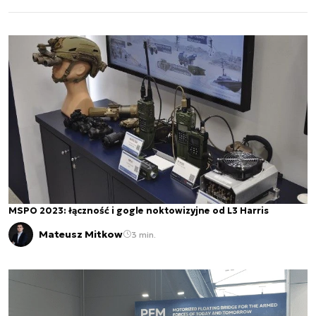
Zbrojnych RP".
Autor nie prowadzi regularnych szkoleń ani
webinarów, ale aktywnie uczestniczy w
konferencjach i seminariach branżowych, gdzie
dzieli się swoją wiedzą ekspercką i komentuje
zagadnienia związane z sektorem kosmicznym i
nowymi technologiami.
MSPO 2023: łączność i gogle noktowizyjne od L3 Harris
Mateusz Mitkow
3 min.