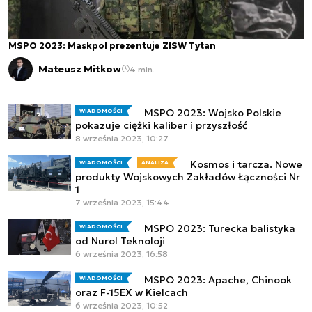
MSPO 2023: Maskpol prezentuje ZISW Tytan
Mateusz Mitkow
4 min.
MSPO 2023: Wojsko Polskie
WIADOMOŚCI
pokazuje ciężki kaliber i przyszłość
8 września 2023, 10:27
Kosmos i tarcza. Nowe
WIADOMOŚCI
ANALIZA
produkty Wojskowych Zakładów Łączności Nr
1
7 września 2023, 15:44
MSPO 2023: Turecka balistyka
WIADOMOŚCI
od Nurol Teknoloji
6 września 2023, 16:58
MSPO 2023: Apache, Chinook
WIADOMOŚCI
oraz F-15EX w Kielcach
6 września 2023, 10:52