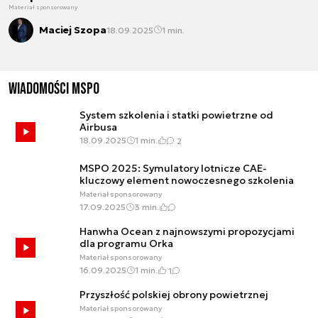
Materiał sponsorowany
Maciej Szopa
18.09.2025
1 min.
Wiadomości MSPO
System szkolenia i statki powietrzne od
Airbusa
18.09.2025
1 min.
2
MSPO 2025: Symulatory lotnicze CAE-
kluczowy element nowoczesnego szkolenia
Materiał sponsorowany
17.09.2025
3 min.
Hanwha Ocean z najnowszymi propozycjami
dla programu Orka
Materiał sponsorowany
16.09.2025
1 min.
1
Przyszłość polskiej obrony powietrznej
Materiał sponsorowany