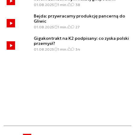
01.08.2025
1 min.
38
Bejda: przywracamy produkcję pancerną do
Gliwic
01.08.2025
1 min.
27
Gigakontrakt na K2 podpisany: co zyska polski
przemysł?
01.08.2025
1 min.
34