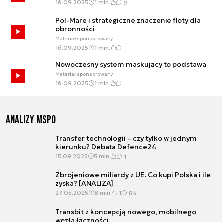
16.09.2025
1 min.
9
Pol-Mare i strategiczne znaczenie floty dla
obronności
Materiał sponsorowany
16.09.2025
1 min.
Nowoczesny system maskujący to podstawa
Materiał sponsorowany
16.09.2025
1 min.
Analizy MSPO
Transfer technologii – czy tylko w jednym
kierunku? Debata Defence24
15.09.2025
5 min.
1
Zbrojeniowe miliardy z UE. Co kupi Polska i ile
zyska? [ANALIZA]
27.05.2025
8 min.
1
84
Transbit z koncepcją nowego, mobilnego
węzła łączności