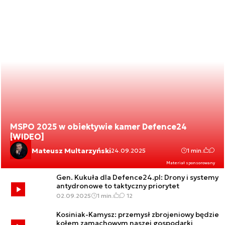
MSPO 2025 w obiektywie kamer Defence24
[WIDEO]
Mateusz Multarzyński
24.09.2025
1 min.
Materiał sponsorowany
Gen. Kukuła dla Defence24.pl: Drony i systemy
antydronowe to taktyczny priorytet
02.09.2025
1 min.
12
Kosiniak-Kamysz: przemysł zbrojeniowy będzie
kołem zamachowym naszej gospodarki