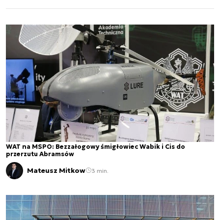
Zbrojnych RP".
Autor nie prowadzi regularnych szkoleń ani
webinarów, ale aktywnie uczestniczy w
konferencjach i seminariach branżowych, gdzie
dzieli się swoją wiedzą ekspercką i komentuje
zagadnienia związane z sektorem kosmicznym i
nowymi technologiami.
WAT na MSPO: Bezzałogowy śmigłowiec Wabik i Cis do
przerzutu Abramsów
Mateusz Mitkow
3 min.