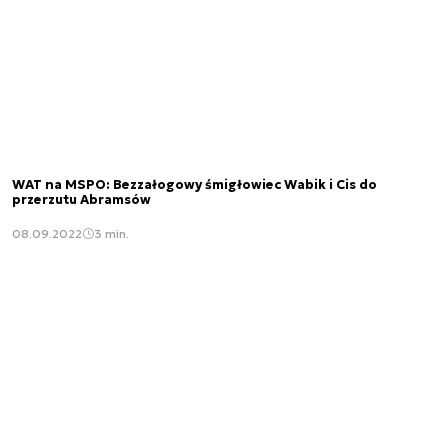
WAT na MSPO: Bezzałogowy śmigłowiec Wabik i Cis do
przerzutu Abramsów
08.09.2022
3 min.