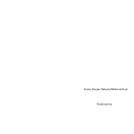
Autor. Kacper Bakuła/Defence24.pl
Reklama