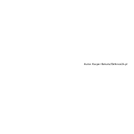
Autor. Kacper Bakuła/Defence24.pl