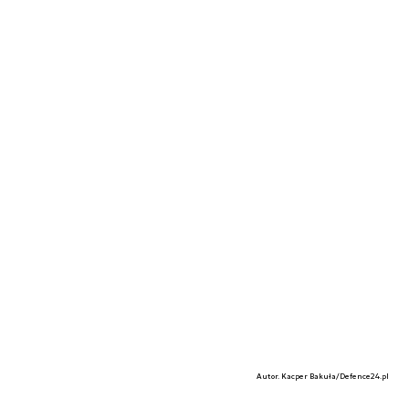
Autor. Kacper Bakuła/Defence24.pl