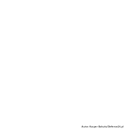
Autor. Kacper Bakuła/Defence24.pl