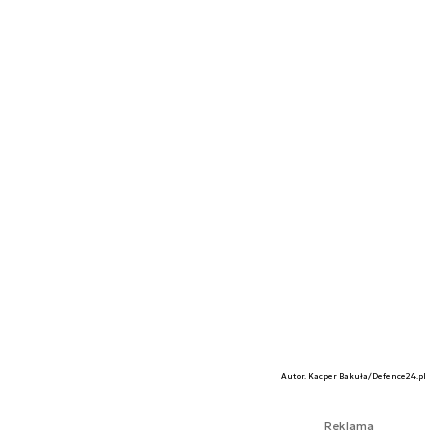
Autor. Kacper Bakuła/Defence24.pl
Reklama