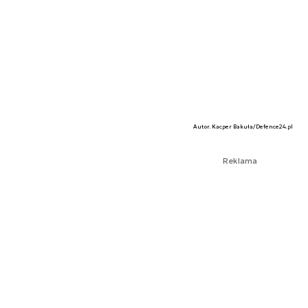
Autor. Kacper Bakuła/Defence24.pl
Reklama