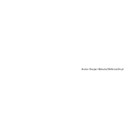
Autor. Kacper Bakuła/Defence24.pl