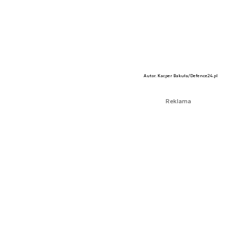
Autor. Kacper Bakuła/Defence24.pl
Reklama