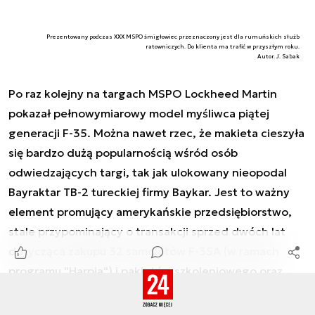
Prezentowany podczas XXX MSPO śmigłowiec przeznaczony jest dla rumuńskich służb
ratowniczych. Do klienta ma trafić w przyszłym roku.
Autor. J. Sabak
Po raz kolejny na targach MSPO Lockheed Martin
pokazał pełnowymiarowy model myśliwca piątej
generacji F-35. Można nawet rzec, że makieta cieszyła
się bardzo dużą popularnością wśród osób
odwiedzających targi, tak jak ulokowany nieopodal
Bayraktar TB-2 tureckiej firmy Baykar. Jest to ważny
element promujący amerykańskie przedsiębiorstwo,
stale przypominający o transakcji sprzed dwóch lat
dotycząca zakupu 32 samolotów F-35A (w ramach
programu "Harpia") i pakietów szkoleniowego oraz
logistycznego. Wartość umowy wyniosła 4,6 mld USD.
Proces dostaw ruszy w 2024 roku, przy czym