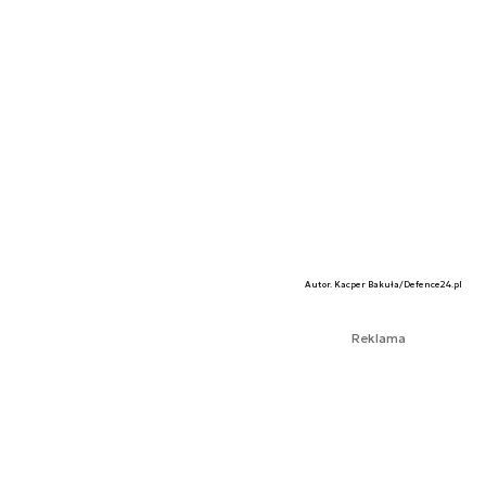
Autor. Kacper Bakuła/Defence24.pl
Reklama