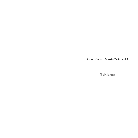
Autor. Kacper Bakuła/Defence24.pl
Reklama