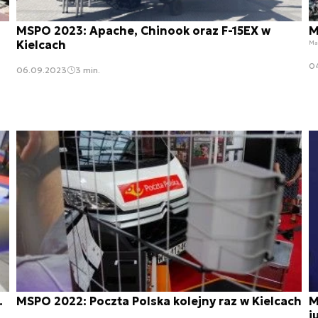
MSPO 2023: Apache, Chinook oraz F-15EX w
M
Kielcach
Ma
0
06.09.2023
3 min.
.
MSPO 2022: Poczta Polska kolejny raz w Kielcach
M
j