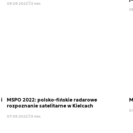
09.09.2022
2 min.
0
i
MSPO 2022: polsko-fińskie radarowe
M
rozpoznanie satelitarne w Kielcach
0
07.09.2022
3 min.