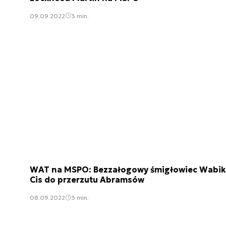
09.09.2022
3 min.
WAT na MSPO: Bezzałogowy śmigłowiec Wabik 
Cis do przerzutu Abramsów
08.09.2022
3 min.