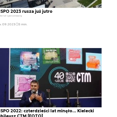
SPO 2023 rusza już jutro
teriał sponsorowany
4.09.2023
5 min.
SPO 2022: czterdzieści lat minęło... Kielecki
ubileusz CTM [FOTO]