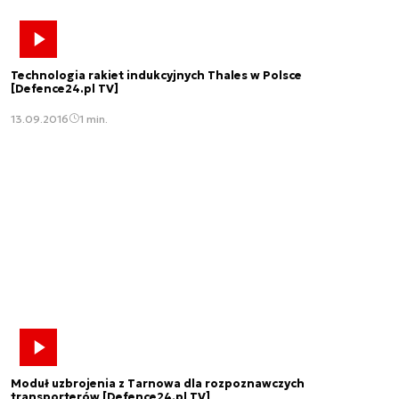
Technologia rakiet indukcyjnych Thales w Polsce
[Defence24.pl TV]
13.09.2016
1 min.
Moduł uzbrojenia z Tarnowa dla rozpoznawczych
transporterów [Defence24.pl TV]