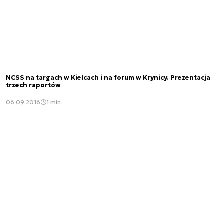
NCSS na targach w Kielcach i na forum w Krynicy. Prezentacja
trzech raportów
06.09.2016
1 min.