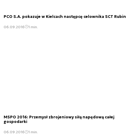
PCO S.A. pokazuje w Kielcach następcę celownika SCT Rubin
06.09.2016
1 min.
MSPO 2016: Przemysł zbrojeniowy siłą napędową całej
gospodarki
06.09.2016
1 min.