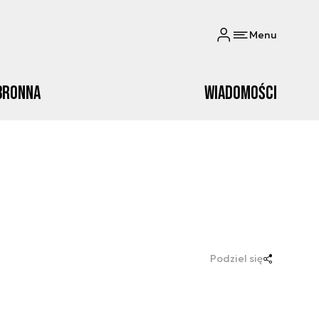
Menu
bronna
Wiadomości
Podziel się