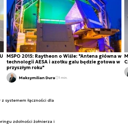
TU
MSPO 2015: Raytheon o Wiśle: "Antena główna w
M
technologii AESA i azotku galu będzie gotowa w
C
przyszłym roku"
Maksymilian Dura
1 min.
 z systemem łączności dla
ingu zdolności żołnierza i