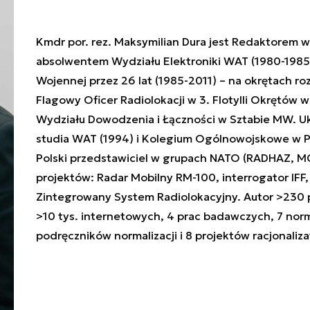
Kmdr por. rez. Maksymilian Dura jest Redaktorem 
absolwentem Wydziału Elektroniki WAT (1980-1985)
Wojennej przez 26 lat (1985-2011) – na okrętach r
Flagowy Oficer Radiolokacji w 3. Flotylli Okrętów w
Wydziału Dowodzenia i Łączności w Sztabie MW. 
studia WAT (1994) i Kolegium Ogólnowojskowe w P
Polski przedstawiciel w grupach NATO (RADHAZ, M
projektów: Radar Mobilny RM-100, interrogator IFF,
Zintegrowany System Radiolokacyjny. Autor >230 p
>10 tys. internetowych, 4 prac badawczych, 7 nor
podręczników normalizacji i 8 projektów racjonaliza