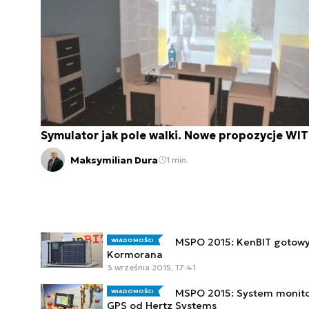
Symulator jak pole walki. Nowe propozycje WI
Maksymilian Dura
1 min.
MSPO 2015: KenBIT gotowy
WIADOMOŚCI
Kormorana
3 września 2015, 17:41
MSPO 2015: System monitor
WIADOMOŚCI
GPS od Hertz Systems