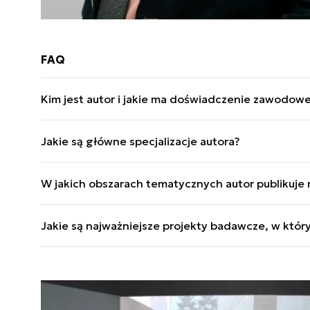
FAQ
Kim jest autor i jakie ma doświadczenie zawodowe
Kmdr por. rez. Maksymilian Dura służył 26 lat w M
Jakie są główne specjalizacje autora?
wydziału w Sztabie MW. Absolwent WAT; doświadc
Specjalizuje się w marynarce wojennej, systemach r
W jakich obszarach tematycznych autor publikuje 
Publikuje o obronności morskiej, technologiach r
Jakie są najważniejsze projekty badawcze, w który
Kierownik wdrożeń: Radar RM-100, interrogator IF
badawczych, 7 norm obronnych, 2 podręczników.