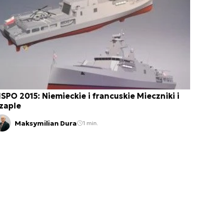
SPO 2015: Niemieckie i francuskie Mieczniki i
zaple
Maksymilian Dura
1 min.