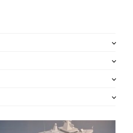
owego po szefa
izacji obronnej.
e morskim.
autor 4 prac