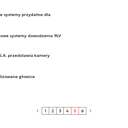
e systemy przydatne dla
towe systemy dowodzenia 9LV
.A. przedstawia kamery
lizowane głowice
1
2
3
4
5
6