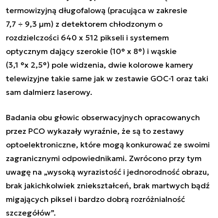
termowizyjną długofalową (pracująca w zakresie
7,7 ÷ 9,3 µm) z detektorem chłodzonym o
rozdzielczości 640 x 512 pikseli i systemem
optycznym dający szerokie (10° x 8°) i wąskie
(3,1 °x 2,5°) pole widzenia, dwie kolorowe kamery
telewizyjne takie same jak w zestawie GOC-1 oraz taki
sam dalmierz laserowy.
Badania obu głowic obserwacyjnych opracowanych
przez PCO wykazały wyraźnie, że są to zestawy
optoelektroniczne, które mogą konkurować ze swoimi
zagranicznymi odpowiednikami. Zwrócono przy tym
uwagę na „wysoką wyrazistość i jednorodność obrazu,
brak jakichkolwiek zniekształceń, brak martwych bądź
migających piksel i bardzo dobrą rozróżnialność
szczegółów”.