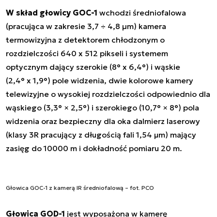
W skład głowicy GOC-1
wchodzi średniofalowa
(pracująca w zakresie 3,7 ÷ 4,8 µm) kamera
termowizyjna z detektorem chłodzonym o
rozdzielczości 640 x 512 pikseli i systemem
optycznym dający szerokie (8° x 6,4°) i wąskie
(2,4° x 1,9°) pole widzenia, dwie kolorowe kamery
telewizyjne o wysokiej rozdzielczości odpowiednio dla
wąskiego (3,3° × 2,5°) i szerokiego (10,7° × 8°) pola
widzenia oraz bezpieczny dla oka dalmierz laserowy
(klasy 3R pracujący z długością fali 1,54 μm) mający
zasięg do 10000 m i dokładność pomiaru 20 m.
Głowica GOC-1 z kamerą IR średniofalową – fot. PCO
Głowica GOD-1
jest wyposażona w kamerę