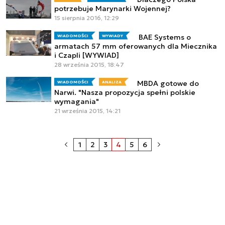
potrzebuje Marynarki Wojennej?
15 sierpnia 2016, 12:29
BAE Systems o
WIADOMOŚCI
WYWIADY
armatach 57 mm oferowanych dla Miecznika
i Czapli [WYWIAD]
28 września 2015, 18:47
MBDA gotowe do
WIADOMOŚCI
ANALIZA
Narwi. "Nasza propozycja spełni polskie
wymagania"
21 września 2015, 14:21
1
2
3
4
5
6