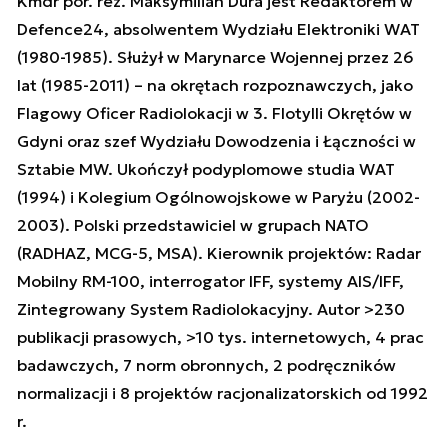
Kmdr por. rez. Maksymilian Dura jest Redaktorem w
Defence24, absolwentem Wydziału Elektroniki WAT
(1980-1985). Służył w Marynarce Wojennej przez 26
lat (1985-2011) – na okrętach rozpoznawczych, jako
Flagowy Oficer Radiolokacji w 3. Flotylli Okrętów w
Gdyni oraz szef Wydziału Dowodzenia i Łączności w
Sztabie MW. Ukończył podyplomowe studia WAT
(1994) i Kolegium Ogólnowojskowe w Paryżu (2002-
2003). Polski przedstawiciel w grupach NATO
(RADHAZ, MCG-5, MSA). Kierownik projektów: Radar
Mobilny RM-100, interrogator IFF, systemy AIS/IFF,
Zintegrowany System Radiolokacyjny. Autor >230
publikacji prasowych, >10 tys. internetowych, 4 prac
badawczych, 7 norm obronnych, 2 podręczników
normalizacji i 8 projektów racjonalizatorskich od 1992
r.