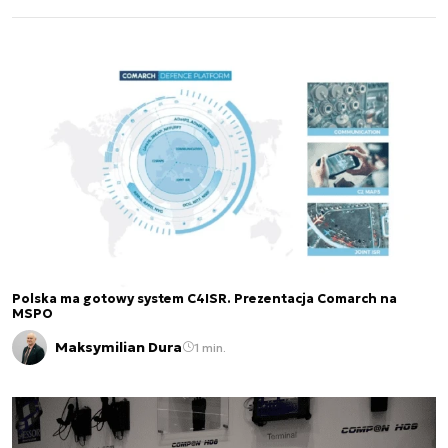
Kierownik wdrożeń: Radar RM-100, interrogator
IFF, systemy AIS/IFF, Zintegrowany System
Radiolokacyjny; autor 4 prac badawczych, 7 norm
obronnych, 2 podręczników.
Polska ma gotowy system C4ISR. Prezentacja Comarch na
MSPO
Maksymilian Dura
1 min.