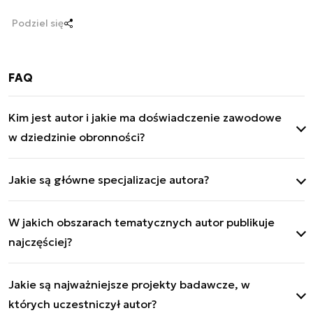
Podziel się
FAQ
Kim jest autor i jakie ma doświadczenie zawodowe
w dziedzinie obronności?
Kmdr por. rez. Maksymilian Dura służył 26 lat w
Jakie są główne specjalizacje autora?
Marynarce Wojennej (1985-2011), w rolach od
oficera okrętowego po szefa wydziału w Sztabie
Specjalizuje się w marynarce wojennej, systemach
MW. Absolwent WAT; doświadczenie w NATO i
W jakich obszarach tematycznych autor publikuje
radiolokacyjnych (IFF, AIS), dowodzeniu, łączności i
projektach radiolokacyjnych.
najczęściej?
normalizacji obronnej.
Publikuje o obronności morskiej, technologiach
Jakie są najważniejsze projekty badawcze, w
radiolokacyjnych, modernizacji MW, NATO i
których uczestniczył autor?
bezpieczeństwie morskim.