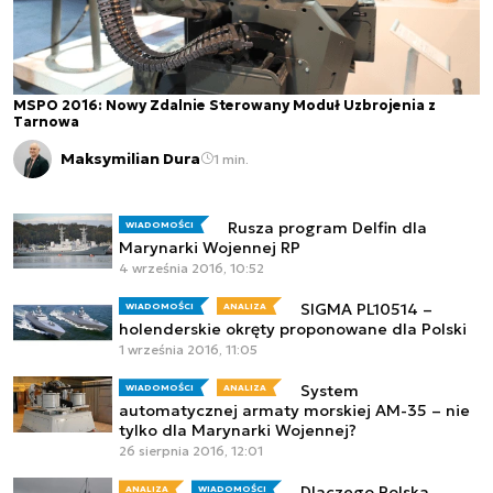
MSPO 2016: Nowy Zdalnie Sterowany Moduł Uzbrojenia z
Tarnowa
Maksymilian Dura
1 min.
Rusza program Delfin dla
WIADOMOŚCI
Marynarki Wojennej RP
4 września 2016, 10:52
SIGMA PL10514 –
WIADOMOŚCI
ANALIZA
holenderskie okręty proponowane dla Polski
1 września 2016, 11:05
System
WIADOMOŚCI
ANALIZA
automatycznej armaty morskiej AM-35 – nie
tylko dla Marynarki Wojennej?
26 sierpnia 2016, 12:01
Dlaczego Polska
ANALIZA
WIADOMOŚCI