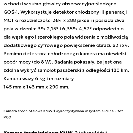
wchodzi w skład głowicy obserwacyjno-śledzącej
GOŚ-1. Wykorzystuje detektor chłodzony III generacji
MCT o rozdzielczości 384 x 288 pikseli i posiada dwa
pola widzenia: 3°x 2,15° i 6,35°x 4,57° odpowiednio
dla wąskiego i szerokiego pola widzenia z możliwością
dodatkowego cyfrowego powiększenie obrazu x2 i x4.
Pomimo detektora chłodzonego kamera ma niewielki
pobór mocy (do 8 W). Badania pokazały, że jest ona
zdolna wykryć samolot pasażerski z odległości 180 km.
Kamera waży 6 kg i m rozmiary
145 mm x 143 mm x 290 mm.
Kamera średniofalowa KMW-1 wykorzystywana w systemie Pilica – fot.
PCO