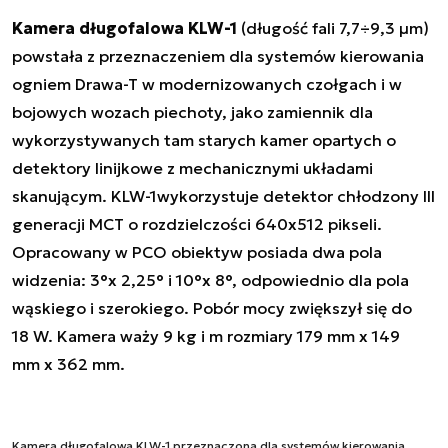
Kamera długofalowa KLW-1
(długość fali 7,7÷9,3 µm)
powstała z przeznaczeniem dla systemów kierowania
ogniem Drawa-T w modernizowanych czołgach i w
bojowych wozach piechoty, jako zamiennik dla
wykorzystywanych tam starych kamer opartych o
detektory linijkowe z mechanicznymi układami
skanującym. KLW-1wykorzystuje detektor chłodzony III
generacji MCT o rozdzielczości 640x512 pikseli.
Opracowany w PCO obiektyw posiada dwa pola
widzenia: 3°x 2,25° i 10°x 8°, odpowiednio dla pola
wąskiego i szerokiego. Pobór mocy zwiększył się do
18 W. Kamera waży 9 kg i m rozmiary 179 mm x 149
mm x 362 mm.
Kamera długofalowa KLW-1 przeznaczona dla systemów kierowania