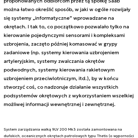
proponowanych odbiorcom przez tą spółkę Saab
można łatwo określić sposób, w jaki w ogóle rozwijały
się systemy „informatyczne” wprowadzane na
okrętach. I tak to, co początkowo pozwalało tylko na
kierowanie pojedynczymi sensorami i kompleksami
uzbrojenia, zaczęto później komasować w grypy
zadaniowe (np. systemy kierowania uzbrojeniem
artyleryjskim, systemy zwalczania okrętów
podwodnych, systemy kierowania rakietowym
uzbrojeniem przeciwlotniczym, itd.), by w końcu
stworzyć coś, co nadzoruje działanie wszystkich
podsystemów okrętowych z wykorzystaniem wszelkiej
możliwej informacji wewnętrznej i zewnętrznej.
System zarządzania walką 9LV 200 Mk3 została zamontowana na
duńskich, oceanicznych okrętach patrolowych typu Thetis (o wyporności