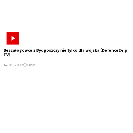
Bezzałogowce z Bydgoszczy nie tylko dla wojska [Defence24.pl
TV]
14.09.2017
1 min.