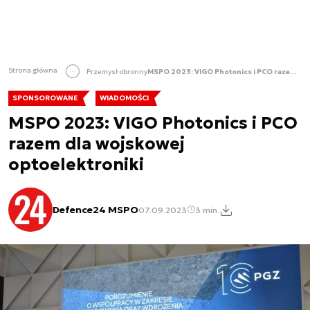
Strona główna
Przemysł obronny
MSPO 2023: VIGO Photonics i PCO razem dla wojskowej optoelektroniki
SPONSOROWANE
WIADOMOŚCI
MSPO 2023: VIGO Photonics i PCO
razem dla wojskowej
optoelektroniki
Defence24 MSPO
07.09.2023
3 min.