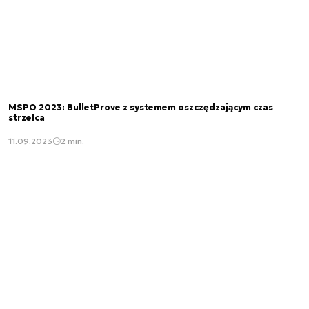
MSPO 2023: BulletProve z systemem oszczędzającym czas
strzelca
11.09.2023
2 min.