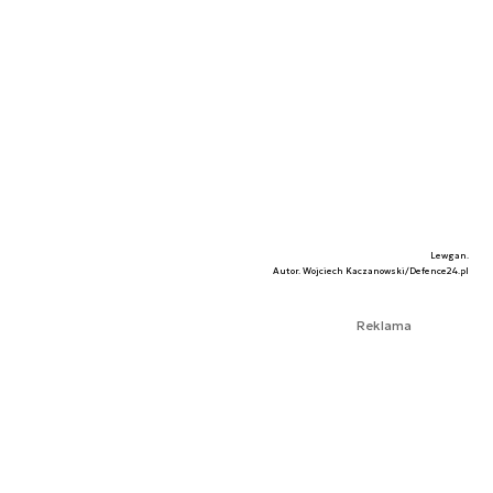
Lewgan.
Autor. Wojciech Kaczanowski/Defence24.pl
Reklama