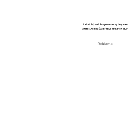
Lekki Pojazd Rozpoznawczy Legwan.
Autor. Adam Świerkowski/Defence24
Reklama