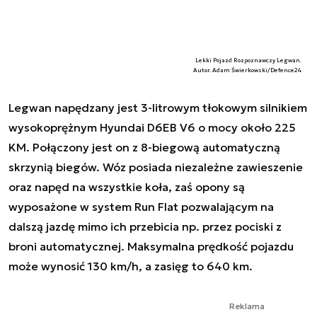
Lekki Pojazd Rozpoznawczy Legwan.
Autor. Adam Świerkowski/Defence24
Legwan napędzany jest 3-litrowym tłokowym silnikiem
wysokoprężnym Hyundai D6EB V6 o mocy około 225
KM. Połączony jest on z 8-biegową automatyczną
skrzynią biegów. Wóz posiada niezależne zawieszenie
oraz napęd na wszystkie koła, zaś opony są
wyposażone w system Run Flat pozwalającym na
dalszą jazdę mimo ich przebicia np. przez pociski z
broni automatycznej. Maksymalna prędkość pojazdu
może wynosić 130 km/h, a zasięg to 640 km.
Reklama