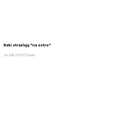
Raki strzelają "na ostro"
24.08.2017
1 min.