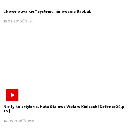
„Nowe otwarcie” systemu minowania Baobab
15.09.2016
1 min.
Nie tylko artyleria. Huta Stalowa Wola w Kielcach [Defence24.pl
TV]
14.09.2016
1 min.