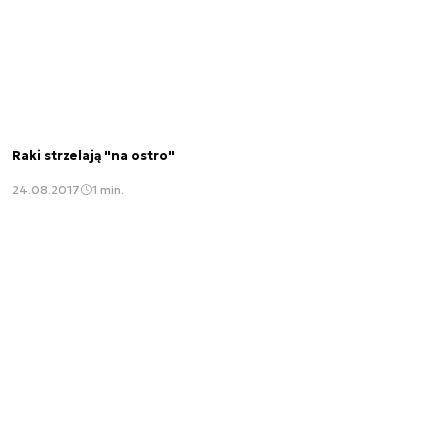
Raki strzelają "na ostro"
24.08.2017
1 min.