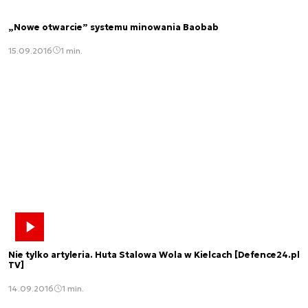
„Nowe otwarcie” systemu minowania Baobab
15.09.2016
1 min.
Nie tylko artyleria. Huta Stalowa Wola w Kielcach [Defence24.pl
TV]
14.09.2016
1 min.