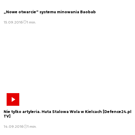
„Nowe otwarcie” systemu minowania Baobab
15.09.2016
1 min.
Nie tylko artyleria. Huta Stalowa Wola w Kielcach [Defence24.pl
TV]
14.09.2016
1 min.