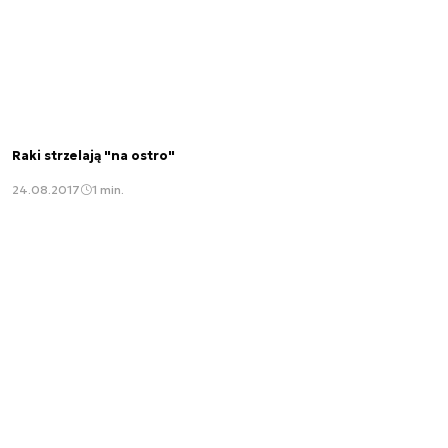
Raki strzelają "na ostro"
24.08.2017
1 min.