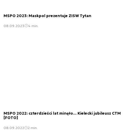
MSPO 2023: Maskpol prezentuje ZISW Tytan
08.09.2023
4 min.
MSPO 2022: czterdzieści lat minęło... Kielecki jubileusz CTM
[FOTO]
08.09.2022
2 min.