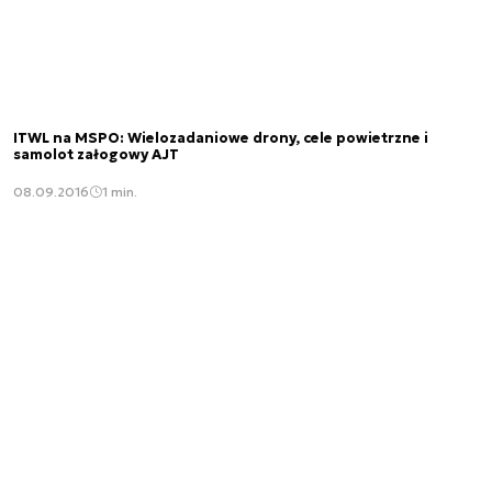
ITWL na MSPO: Wielozadaniowe drony, cele powietrzne i
samolot załogowy AJT
08.09.2016
1 min.