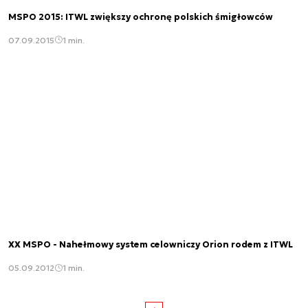
MSPO 2015: ITWL zwiększy ochronę polskich śmigłowców
07.09.2015
1 min.
XX MSPO - Nahełmowy system celowniczy Orion rodem z ITWL
05.09.2012
1 min.