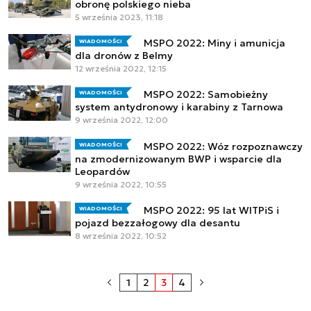
obronę polskiego nieba
5 września 2023, 11:18
MSPO 2022: Miny i amunicja
WIADOMOŚCI
dla dronów z Belmy
12 września 2022, 12:15
MSPO 2022: Samobieżny
WIADOMOŚCI
system antydronowy i karabiny z Tarnowa
9 września 2022, 12:00
MSPO 2022: Wóz rozpoznawczy
WIADOMOŚCI
na zmodernizowanym BWP i wsparcie dla
Leopardów
9 września 2022, 10:55
MSPO 2022: 95 lat WITPiS i
WIADOMOŚCI
pojazd bezzałogowy dla desantu
8 września 2022, 10:52
1
2
3
4