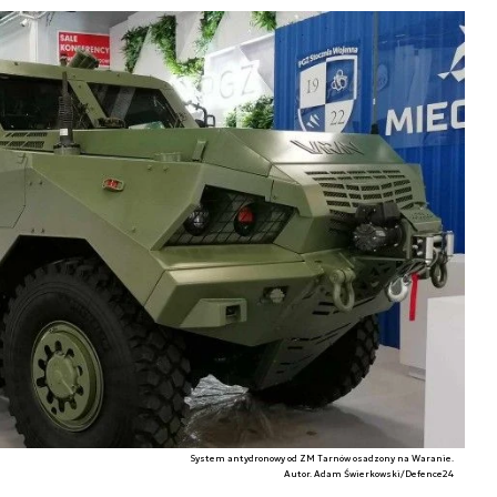
System antydronowy od ZM Tarnów osadzony na Waranie.
Autor. Adam Świerkowski/Defence24