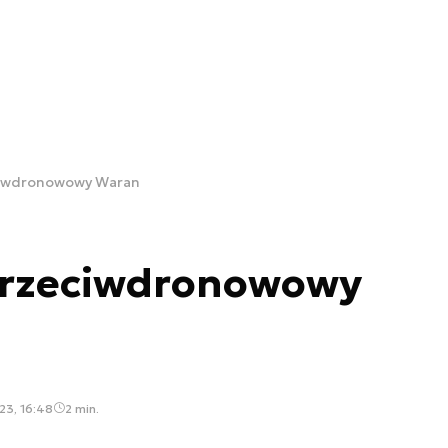
ciwdronowowy Waran
Przeciwdronowowy
23, 16:48
2 min.