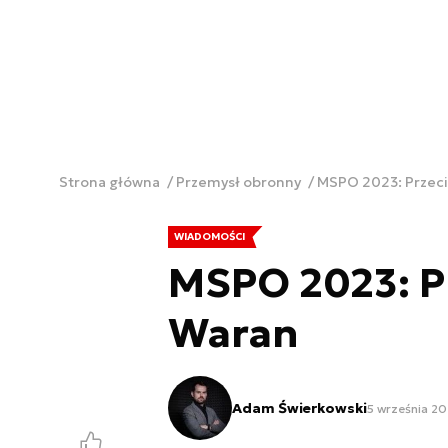
Strona główna
Przemysł obronny
MSPO 2023: Prze
WIADOMOŚCI
MSPO 2023: 
Waran
Adam Świerkowski
5 września 20