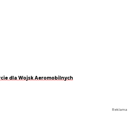
cie dla Wojsk Aeromobilnych
Reklama