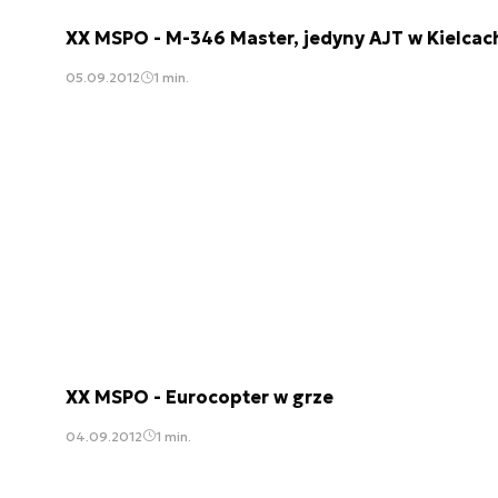
XX MSPO - M-346 Master, jedyny AJT w Kielcac
05.09.2012
1 min.
XX MSPO - Eurocopter w grze
04.09.2012
1 min.