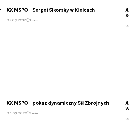
h
XX MSPO - Sergei Sikorsky w Kielcach
X
S
05.09.2012
1 min.
0
XX MSPO - pokaz dynamiczny Sił Zbrojnych
X
W
03.09.2012
1 min.
0