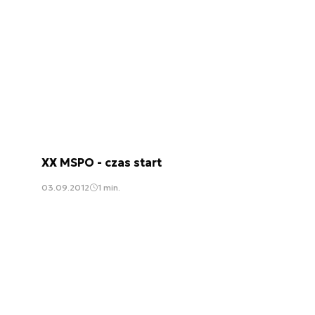
XX MSPO - czas start
03.09.2012
1 min.