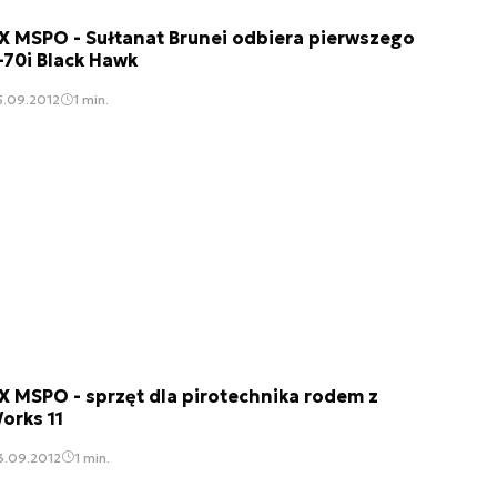
X MSPO - Sułtanat Brunei odbiera pierwszego
-70i Black Hawk
5.09.2012
1 min.
X MSPO - sprzęt dla pirotechnika rodem z
orks 11
3.09.2012
1 min.