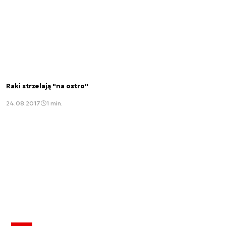
Raki strzelają "na ostro"
24.08.2017
1 min.