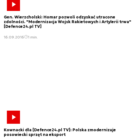
Gen. Wierzcholski: Homar pozwoli odzyskać utracone
zdolności. "Modernizacja Wojsk Rakietowych i Artylerii trwa"
[Defence24.pl TV]
16.09.2016
1 min.
Kownacki dla [Defence24.pl TV]: Polska zmodernizuje
posowiecki sprzęt na eksport