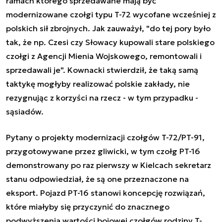
ramach którego sprzedawane mają być
modernizowane czołgi typu T-72 wycofane wcześniej z
polskich sił zbrojnych. Jak zauważył, "do tej pory było
tak, że np. Czesi czy Słowacy kupowali stare polskiego
czołgi z Agencji Mienia Wojskowego, remontowali i
sprzedawali je". Kownacki stwierdził, że taką samą
taktykę mogłyby realizować polskie zakłady, nie
rezygnując z korzyści na rzecz - w tym przypadku -
sąsiadów.
Pytany o projekty modernizacji czołgów T-72/PT-91,
przygotowywane przez gliwicki, w tym czołg PT-16
demonstrowany po raz pierwszy w Kielcach sekretarz
stanu odpowiedział, że są one przeznaczone na
eksport. Pojazd PT-16 stanowi koncepcję rozwiązań,
które miałyby się przyczynić do znacznego
podwyższenia wartości bojowej czołgów rodziny T-