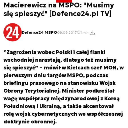
Macierewicz na MSPO: "Musimy
się spieszyć" [Defence24.pl TV]
Defence24 MSPO
06.09.2017
1 min.
”Zagrożenia wobec Polski i całej flanki
wschodniej narastają, dlatego też musimy
się spieszyć” – mówił w Kielcach szef MON, w
pierwszym dniu targów MSPO, podczas
briefingu prasowego na stanowisku Wojsk
Obrony Terytorialnej. Minister podkreślał
wagę współpracy międzynarodowej z Koreą
Południową i Ukrainą, a także akcentował
rolę wojsk cybernetycznych we współczesnej
doktrynie obronnej.