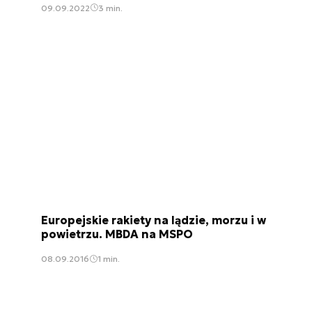
09.09.2022
3 min.
Europejskie rakiety na lądzie, morzu i w
powietrzu. MBDA na MSPO
08.09.2016
1 min.