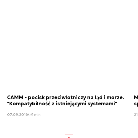
CAMM - pocisk przeciwlotniczy na ląd i morze.
M
"Kompatybilność z istniejącymi systemami"
s
07.09.2016
1 min.
21