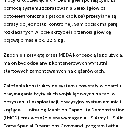
mocy kilkudziesięciu KM ze śmigłem pchającym
. Za
pomocą systemu zobrazowania Selex (głowica
optoelektroniczna z przodu kadłuba) przesyłane są
obrazy do jednostki kontrolnej. Sam
pocisk ma parę
rozkładanych w locie skrzydeł i przenosi głowicę
bojową o masie ok. 22,5 kg.
Zgodnie z przyjętą przez MBDA koncepcją jego użycia,
ma on być odpalany z kontenerowych wyrzutni
startowych zamontowanych na ciężarówkach.
Założenia konstrukcyjne systemu powstały w oparciu
o wymagania brytyjskich wojsk lądowych na
tani w
pozyskaniu i eksploatacji, precyzyjny system amunicji
krążącej – Loitering Munition Capability Demonstration
(LMCD) oraz wcześniejsze wymagania US Army i US Air
Force Special Operations Command (program Lethal