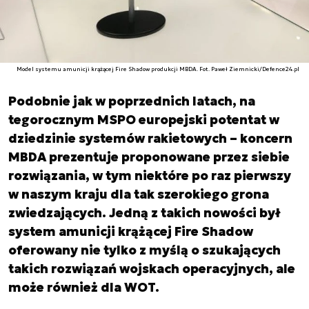
Model systemu amunicji krążącej Fire Shadow produkcji MBDA. Fot. Paweł Ziemnicki/Defence24.pl
Podobnie jak w poprzednich latach, na
tegorocznym MSPO europejski potentat w
dziedzinie systemów rakietowych – koncern
MBDA prezentuje proponowane przez siebie
rozwiązania, w tym niektóre po raz pierwszy
w naszym kraju dla tak szerokiego grona
zwiedzających. Jedną z takich nowości był
system amunicji krążącej Fire Shadow
oferowany nie tylko z myślą o szukających
takich rozwiązań wojskach operacyjnych, ale
może również dla WOT.