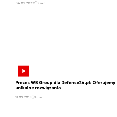
04.09.2023
5 min.
Prezes WB Group dla Defence24.pl: Oferujemy
unikalne rozwiązania
11.09.2015
1 min.