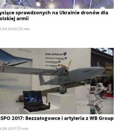
ysiące sprawdzonych na Ukrainie dronów dla
olskiej armii
6.09.2023
3 min.
SPO 2017: Bezzałogowce i artyleria z WB Group
8.09.2017
1 min.