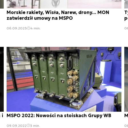
Morskie rakiety, Wisła, Narew, drony... MON
T
zatwierdził umowy na MSPO
p
06.09.2023
4 min.
0
 i
MSPO 2022: Nowości na stoiskach Grupy WB
M
09.09.2022
3 min.
0