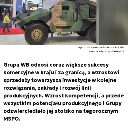
Wyrzutnia systemu Gladius z BSP FT-5
Autor. Maciej Szopa/Defenc24
Grupa WB odnosi coraz większe sukcesy
komercyjne w kraju i za granicą, a wzrostowi
sprzedaży towarzyszą inwestycje w kolejne
rozwiązania, zakłady i rozwój linii
produkcyjnych. Wzrost kompetencji, a przede
wszystkim potencjału produkcyjnego i Grupy
odzwierciedlało jej stoisko na tegorocznym
MSPO.