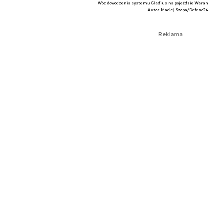
Wóz dowodzenia systemu Gladius na pojeździe Waran
Autor. Maciej Szopa/Defenc24
Reklama