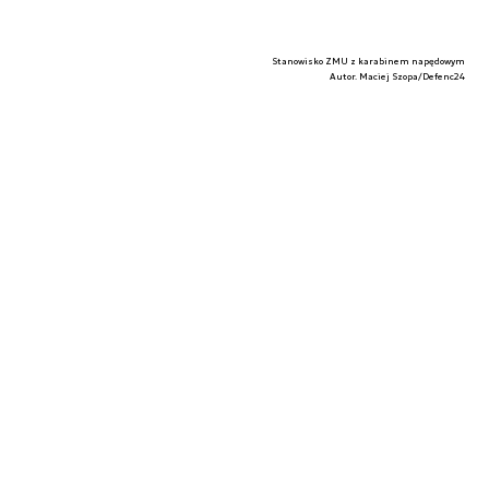
Stanowisko ZMU z karabinem napędowym
Autor. Maciej Szopa/Defenc24