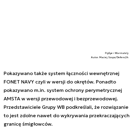
FlyEye i Warmate'y
Autor. Maciej Szopa/Defenc24
Pokazywano także system łączności wewnętrznej
FONET NAVY czyli w wersji do okrętów. Ponadto
pokazywano m.in. system ochrony perymetrycznej
AMSTA w wersji przewodowej i bezprzewodowej.
Przedstawiciele Grupy WB podkreślali, że rozwiązanie
to jest zdolne nawet do wykrywania przekraczających
granicę śmigłowców.