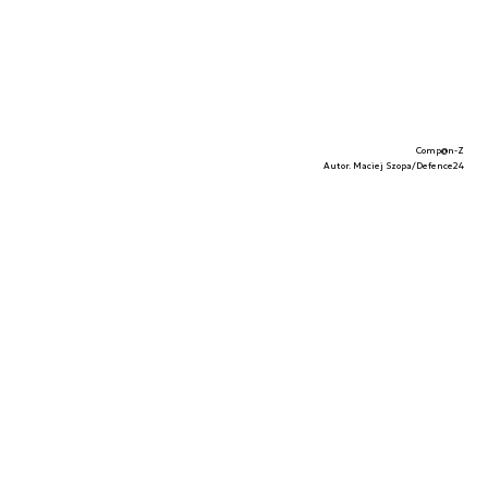
Comp@n-Z
Autor. Maciej Szopa/Defence24