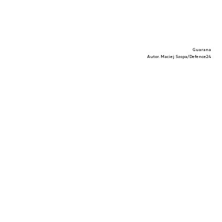
Guarana
Autor. Maciej Szopa/Defence24