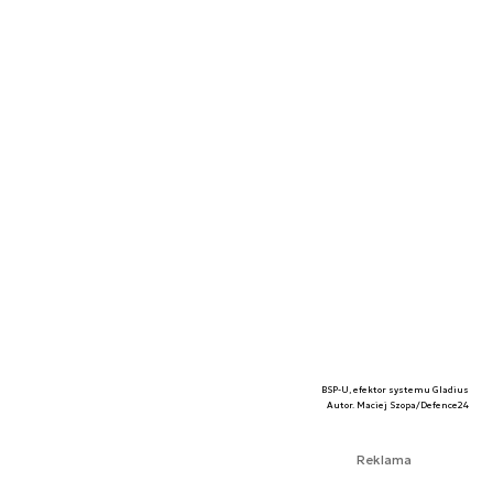
BSP-U, efektor systemu Gladius
Autor. Maciej Szopa/Defence24
Reklama