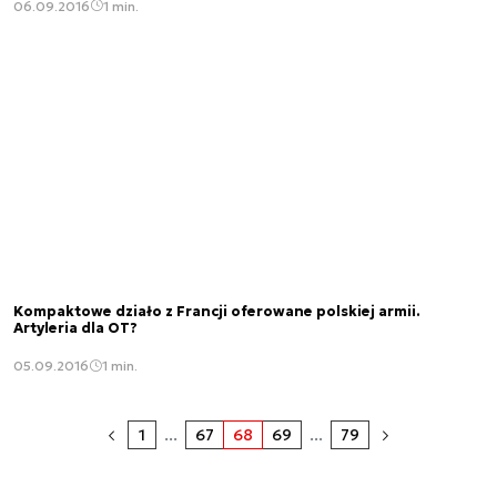
06.09.2016
1 min.
Kompaktowe działo z Francji oferowane polskiej armii.
Artyleria dla OT?
05.09.2016
1 min.
1
...
67
68
69
...
79