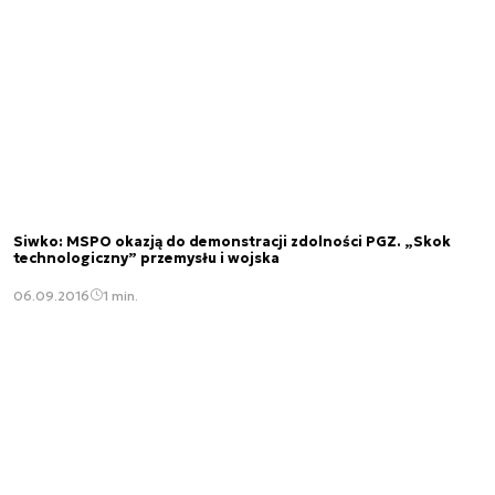
Siwko: MSPO okazją do demonstracji zdolności PGZ. „Skok
technologiczny” przemysłu i wojska
06.09.2016
1 min.