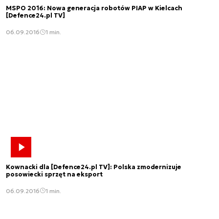
MSPO 2016: Nowa generacja robotów PIAP w Kielcach
[Defence24.pl TV]
06.09.2016
1 min.
Kownacki dla [Defence24.pl TV]: Polska zmodernizuje
posowiecki sprzęt na eksport
06.09.2016
1 min.