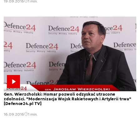
19.09.2016
1 min.
Gen. Wierzcholski: Homar pozwoli odzyskać utracone
zdolności. "Modernizacja Wojsk Rakietowych i Artylerii trwa"
[Defence24.pl TV]
16.09.2016
1 min.