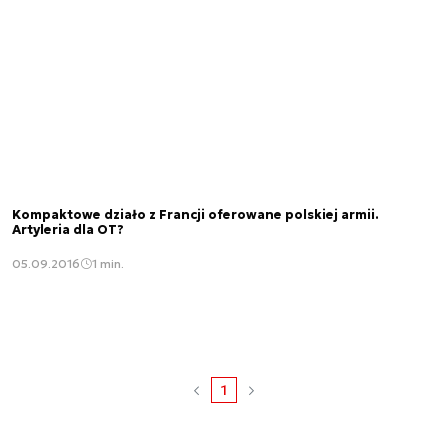
Kompaktowe działo z Francji oferowane polskiej armii.
Artyleria dla OT?
05.09.2016
1 min.
1