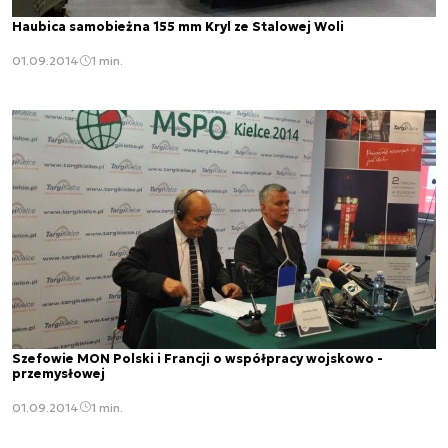
Haubica samobieżna 155 mm Kryl ze Stalowej Woli
01.09.2014
1 min.
Szefowie MON Polski i Francji o współpracy wojskowo -
przemysłowej
01.09.2014
1 min.