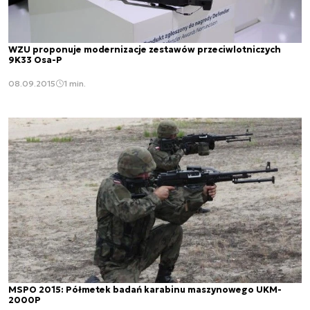
WZU proponuje modernizacje zestawów przeciwlotniczych
9K33 Osa-P
08.09.2015
1 min.
MSPO 2015: Półmetek badań karabinu maszynowego UKM-
2000P