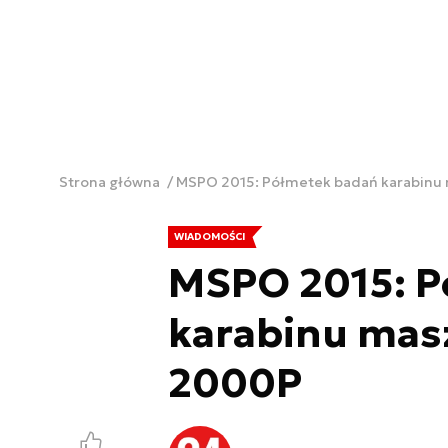
Strona główna
MSPO 2015: Półmetek badań karabin
WIADOMOŚCI
MSPO 2015: P
karabinu ma
2000P