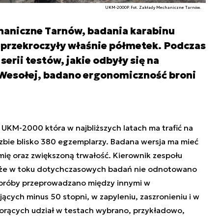
UKM-2000P. Fot. Zakłady Mechaniczne Tarnów.
haniczne Tarnów, badania karabinu
zekroczyły właśnie półmetek. Podczas
erii testów, jakie odbyły się na
 Wesołej, badano ergonomiczność broni
KM-2000 która w najbliższych latach ma trafić na
zbie blisko 380 egzemplarzy. Badana wersja ma mieć
ę oraz zwiększoną trwałość. Kierownik zespołu
, że w toku dotychczasowych badań nie odnotowano
 a próby przeprowadzano między innymi w
cych minus 50 stopni, w zapyleniu, zaszronieniu i w
orących udział w testach wybrano, przykładowo,