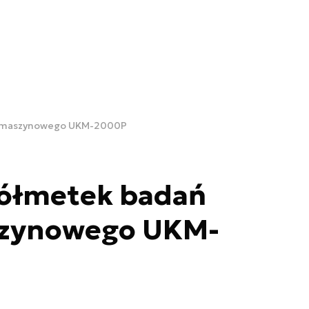
u maszynowego UKM-2000P
ółmetek badań
szynowego UKM-