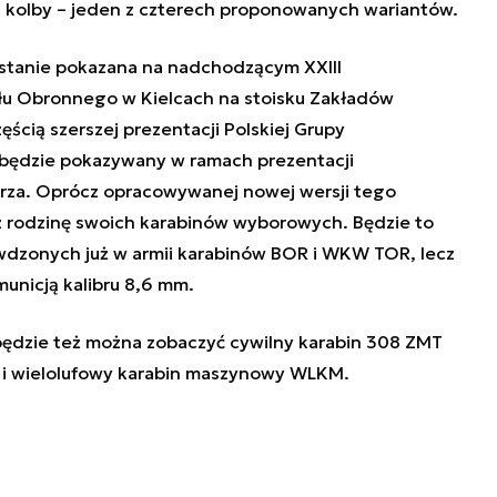
j kolby – jeden z czterech proponowanych wariantów.
stanie pokazana na nadchodzącym XXIII
u Obronnego w Kielcach na stoisku Zakładów
cią szerszej prezentacji Polskiej Grupy
będzie pokazywany w ramach prezentacji
rza. Oprócz opracowywanej nowej wersji tego
ż rodzinę swoich karabinów wyborowych. Będzie to
awdzonych już w armii karabinów BOR i WKW TOR, lecz
unicją kalibru 8,6 mm.
będzie też można zobaczyć cywilny karabin 308 ZMT
i wielolufowy karabin maszynowy WLKM.