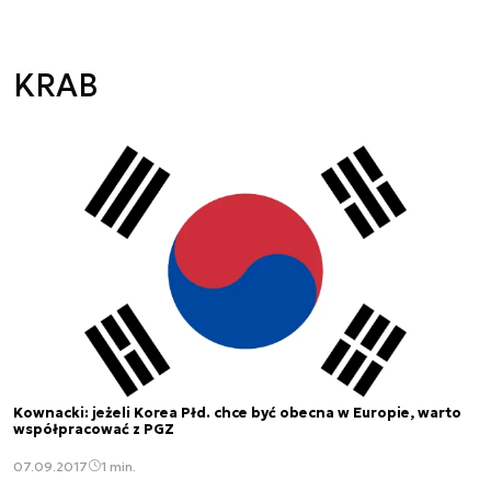
KRAB
Kownacki: jeżeli Korea Płd. chce być obecna w Europie, warto
współpracować z PGZ
07.09.2017
1 min.