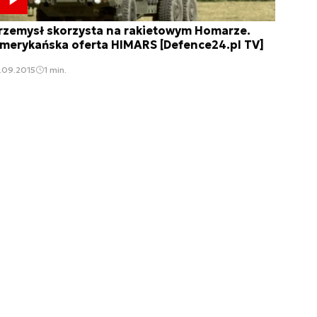
rzemysł skorzysta na rakietowym Homarze.
merykańska oferta HIMARS [Defence24.pl TV]
.09.2015
1 min.