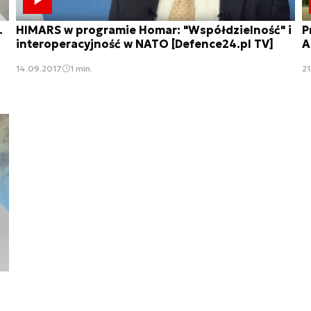
.
HIMARS w programie Homar: "Współdzielność" i
P
interoperacyjność w NATO [Defence24.pl TV]
A
14.09.2017
1 min.
21