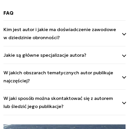
FAQ
Kim jest autor i jakie ma doświadczenie zawodowe
w dziedzinie obronności?
Jarosław Ciślak to Redaktor Defence24 z ponad 30
Jakie są główne specjalizacje autora?
latami w dziennikarstwie wojskowym i inżynierii
stoczniowej/offshore. Współpracuje z mediami
Specjalizuje się w siłach zbrojnych Polski, Rosji,
specjalistycznymi od lat 90. XX w.
W jakich obszarach tematycznych autor publikuje
Ukrainy, Białorusi, Chin; marynarka wojenna,
najczęściej?
przemysł stoczniowy i offshore.
Publikuje o siłach zbrojnych państw wschodnich,
W jaki sposób można skontaktować się z autorem
marynarce wojennej, geopolityce i technologiach
lub śledzić jego publikacje?
morskich.
Publikacje można śledzić na Defence24.pl, a także
na Facebooku, X oraz LinkedInie.