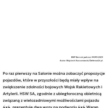
BWP Borsuk podczas MSPO 2023
Autor. Wojciech Kaczanowski/Defence24.pl
Po raz pierwszy na Salonie można zobaczyć propozycje
pojazdów, które w przyszłości będą miały wpływ na
zwiększenie zdolności bojowych Wojsk Rakietowych i
Artylerii. HSW SA, zgodnie z ubiegłoroczną obietnicą
związaną z wielozadniowymi możliwościami pojazdu
4x4, prezentuje dwa wozy na podwoziu 4x4 Waran,