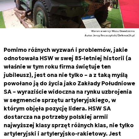
Waran w wersji Wozu Dowodzenia
Autor. Jerzy Reszczyński/Defence24.pl
Pomimo różnych wyzwań i problemów, jakie
odnotowała HSW w swej 85-letniej historii (a
właśnie w tym roku firma świętuje ten
jubileusz), jest ona nie tylko – a z taką myślą
powołano ją do życia jako Zakłady Południowe
SA – wyraziście widoczna na rynku uzbrojenia
w segmencie sprzętu artyleryjskiego, w
którym objęła pozycję lidera. HSW SA
dostarcza na potrzeby polskiej armii
najwyższej klasy sprzęt różnych klas, nie tylko
artyleryjski i artyleryjsko-rakietowy. Jest