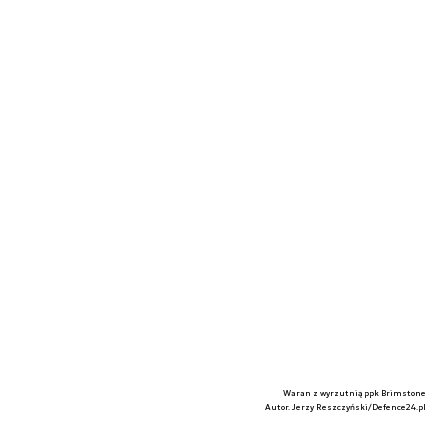
Waran z wyrzutnią ppk Brimstone
Autor. Jerzy Reszczyński/Defence24.pl