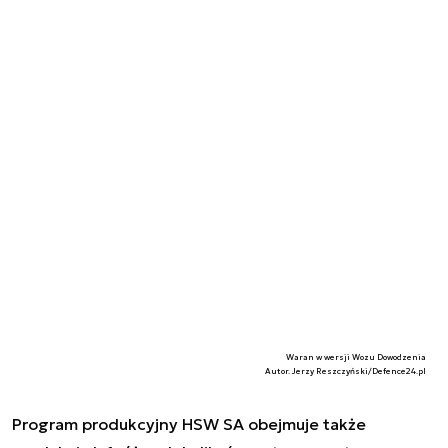
Waran w wersji Wozu Dowodzenia
Autor. Jerzy Reszczyński/Defence24.pl
Program produkcyjny HSW SA obejmuje także