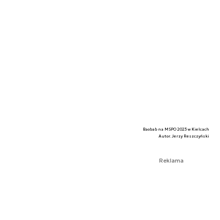
Baobab na MSPO 2023 w Kielcach
Autor. Jerzy Reszczyński
Reklama