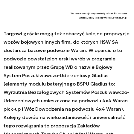
Waran w wersji z wyrzutnią rakiet Brimstone
Autor. Jerzy Reszczyński/Defence24.pl
Targowi goście mogą też zobaczyć kolejne propozycje
wozów bojowych innych firm, do których HSW SA
dostarcza bazowe podwozie Waran. W oparciu o to
podwozie powstał pionierski wyrób w programie
realizowanym przez Grupę WB o nazwie Bojowy
System Poszukiwawczo-Uderzeniowy Gladius
(elementy modułu bateryjnego BSPU Gladius to:
Wyrzutnia Bezzałogowych Systemów Poszukiwawczo-
Uderzeniowych umieszczona na podwoziu 4x4 Waran
pick-up i Wóz Dowodzenia na podwoziu 4x4 Waran).
Kolejny dowód na wielozadaniowość i uniwersalność
tego rozwiązania to propozycja Zakładów