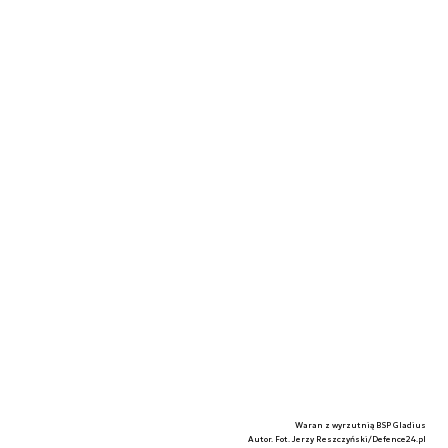
Waran z wyrzutnią BSP Gladius
Autor. Fot. Jerzy Reszczyński/Defence24.pl