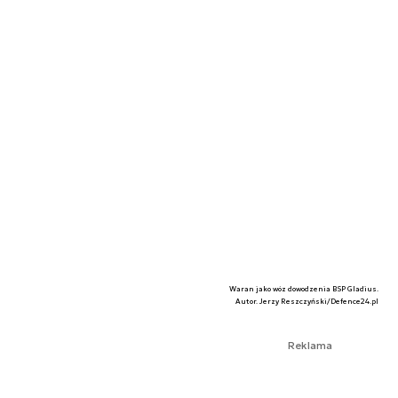
Waran jako wóz dowodzenia BSP Gladius.
Autor. Jerzy Reszczyński/Defence24.pl
Reklama