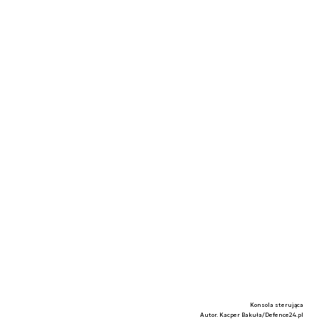
Konsola sterująca
Autor. Kacper Bakuła/Defence24.pl