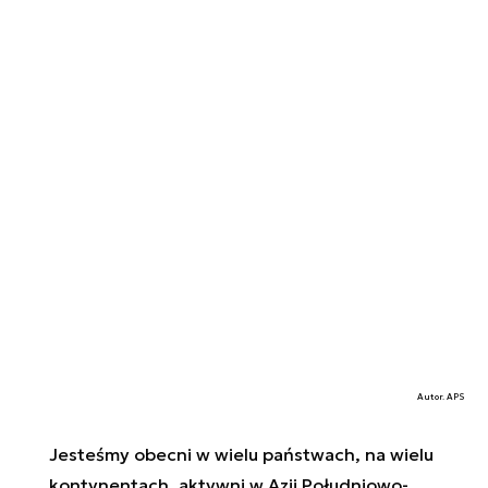
Autor. APS
Jesteśmy obecni w wielu państwach, na wielu
kontynentach, aktywni w Azji Południowo-