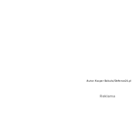
Autor. Kacper Bakuła/Defence24.pl
Reklama