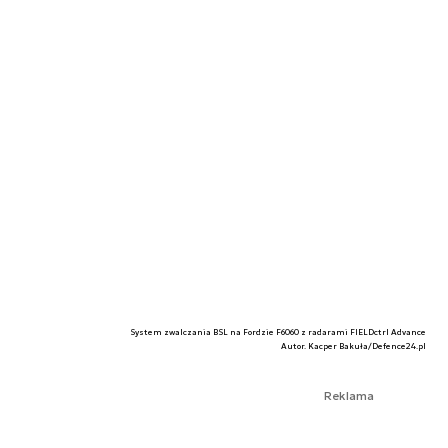
System zwalczania BSL na Fordzie F6060 z radarami FIELDctrl Advance
Autor. Kacper Bakuła/Defence24.pl
Reklama