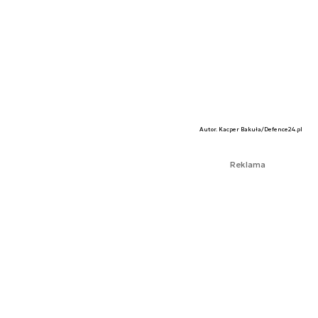
Autor. Kacper Bakuła/Defence24.pl
Reklama