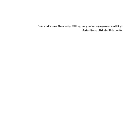
Pocisk rakietowy Khan ważąc 2500 kg ma głowice bojową o masie 470 kg.
Autor. Kacper Bakuła/ Defence24