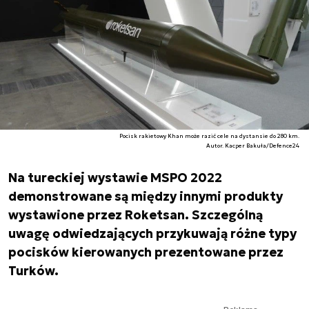
Pocisk rakietowy Khan może razić cele na dystansie do 280 km.
Autor. Kacper Bakuła/Defence24
Na tureckiej wystawie MSPO 2022
demonstrowane są między innymi produkty
wystawione przez Roketsan. Szczególną
uwagę odwiedzających przykuwają różne typy
pocisków kierowanych prezentowane przez
Turków.