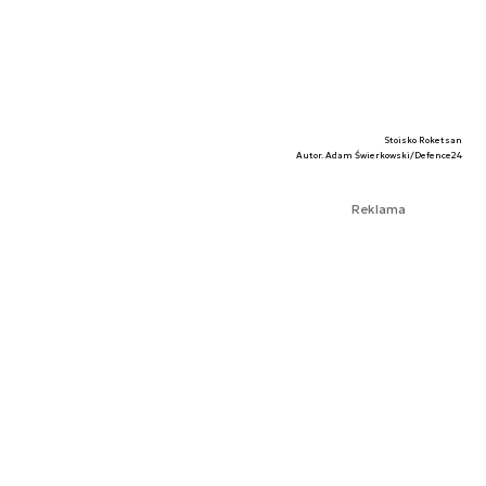
Stoisko Roketsan
Autor. Adam Świerkowski/Defence24
Reklama