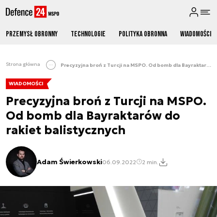
Przemysł obronny
Technologie
Polityka obronna
Wiadomości
Strona główna
Precyzyjna broń z Turcji na MSPO. Od bomb dla Bayraktarów do rakiet balistycznych
WIADOMOŚCI
Precyzyjna broń z Turcji na MSPO.
Od bomb dla Bayraktarów do
rakiet balistycznych
Adam Świerkowski
06.09.2022
2 min.