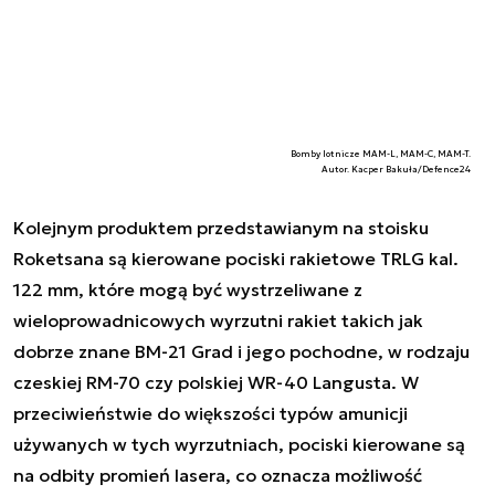
Bomby lotnicze MAM-L, MAM-C, MAM-T.
Autor. Kacper Bakuła/Defence24
Kolejnym produktem przedstawianym na stoisku
Roketsana są kierowane pociski rakietowe TRLG kal.
122 mm, które mogą być wystrzeliwane z
wieloprowadnicowych wyrzutni rakiet takich jak
dobrze znane BM-21 Grad i jego pochodne, w rodzaju
czeskiej RM-70 czy polskiej WR-40 Langusta. W
przeciwieństwie do większości typów amunicji
używanych w tych wyrzutniach, pociski kierowane są
na odbity promień lasera, co oznacza możliwość