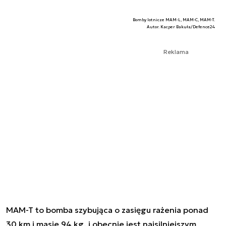
Bomby lotnicze MAM-L, MAM-C, MAM-T.
Autor. Kacper Bakuła/Defence24
Reklama
MAM-T to bomba szybująca o zasięgu rażenia ponad
30 km i masie 94 kg, i obecnie jest najsilniejszym