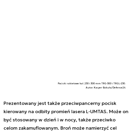
Pociski rakietowe kal. 230 i 300 mm TRG-300 i TRGL-230.
Autor. Kacper Bakuła/Defence24
Prezentowany jest także przeciwpancerny pocisk
kierowany na odbity promień lasera L-UMTAS. Może on
być stosowany w dzień i w nocy, także przeciwko
celom zakamuflowanym. Broń może namierzyć cel