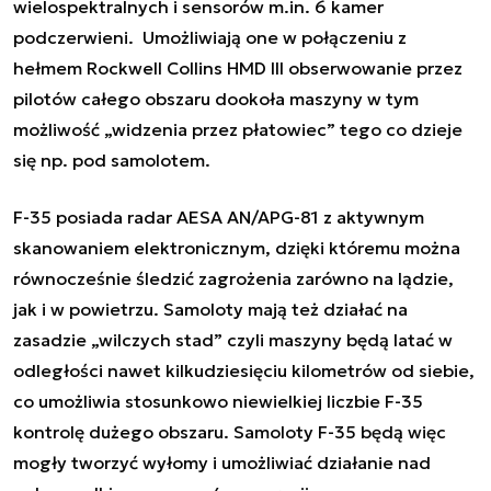
wielospektralnych i sensorów m.in. 6 kamer
podczerwieni. Umożliwiają one w połączeniu z
hełmem Rockwell Collins HMD III obserwowanie przez
pilotów całego obszaru dookoła maszyny w tym
możliwość „widzenia przez płatowiec” tego co dzieje
się np. pod samolotem.
F-35 posiada radar AESA AN/APG-81 z aktywnym
skanowaniem elektronicznym, dzięki któremu można
równocześnie śledzić zagrożenia zarówno na lądzie,
jak i w powietrzu. Samoloty mają też działać na
zasadzie „wilczych stad” czyli maszyny będą latać w
odległości nawet kilkudziesięciu kilometrów od siebie,
co umożliwia stosunkowo niewielkiej liczbie F-35
kontrolę dużego obszaru. Samoloty F-35 będą więc
mogły tworzyć wyłomy i umożliwiać działanie nad