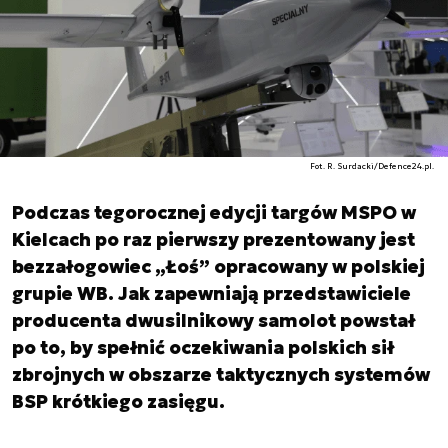
Fot. R. Surdacki/Defence24.pl.
Podczas tegorocznej edycji targów MSPO w
Kielcach po raz pierwszy prezentowany jest
bezzałogowiec „Łoś” opracowany w polskiej
grupie WB. Jak zapewniają przedstawiciele
producenta dwusilnikowy samolot powstał
po to, by spełnić oczekiwania polskich sił
zbrojnych w obszarze taktycznych systemów
BSP krótkiego zasięgu.