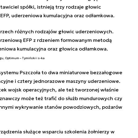
awiciel spółki, istnieją trzy rodzaje głowic
 EFP, uderzeniowa kumulacyjna oraz odłamkowa.
rzech różnych rodzajów głowic uderzeniowych.
uderzeniową EFP z rdzeniem formowanym metodą
eniowa kumulacyjna oraz głowica odłamkowa.
u, Optimum – Tymiński i s-ka
systemu Pszczoła to dwa miniaturowe bezzałogowe
yjne i cztery jednorazowe maszyny uderzeniowe.
tek wojsk operacyjnych, ale też tworzonej właśnie
oznawczy może też trafić do służb mundurowych czy
 innymi wykrywanie stanów powodziowych, pożarów
ądzenia służące wsparciu szkolenia żołnierzy w