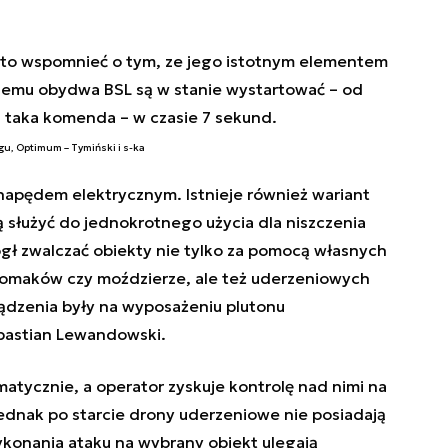
rto wspomnieć o tym, ze jego istotnym elementem
 niemu obydwa BSL są w stanie wystartować – od
taka komenda – w czasie 7 sekund.
u, Optimum – Tymiński i s-ka
apędem elektrycznym. Istnieje również wariant
służyć do jednokrotnego użycia dla niszczenia
ógł zwalczać obiekty nie tylko za pomocą własnych
omaków czy moździerze, ale też uderzeniowych
ądzenia były na wyposażeniu plutonu
bastian Lewandowski.
atycznie, a operator zyskuje kontrolę nad nimi na
Jednak po starcie drony uderzeniowe nie posiadają
ykonania ataku na wybrany obiekt ulegają