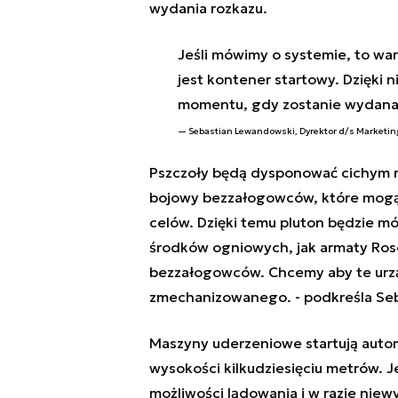
wydania rozkazu.
Jeśli mówimy o systemie, to wa
jest kontener startowy. Dzięki
momentu, gdy zostanie wydana 
Sebastian Lewandowski, Dyrektor d/s Marketing
Pszczoły będą dysponować cichym n
bojowy bezzałogowców, które mogą 
celów. Dzięki temu pluton będzie m
środków ogniowych, jak armaty Ros
bezzałogowców.
Chcemy aby te urz
zmechanizowanego. -
podkreśla Se
Maszyny uderzeniowe startują autom
wysokości kilkudziesięciu metrów. 
możliwości lądowania i w razie niew