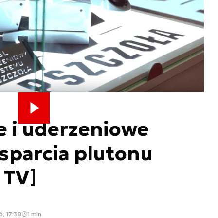
 i uderzeniowe
sparcia plutonu
 TV]
6, 17:38
1 min.