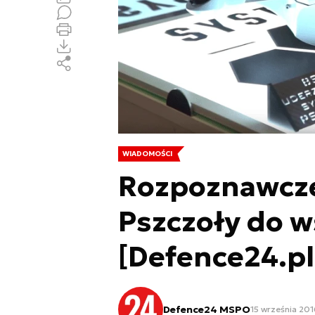
WIADOMOŚCI
Rozpoznawcze
Pszczoły do w
[Defence24.pl
Defence24 MSPO
15 września 201