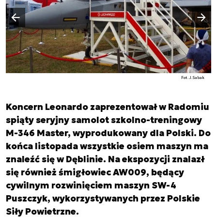
Następny slajd
Poprzedni slajd
Fot. J.Sabak
Koncern Leonardo zaprezentował w Radomiu
spiąty seryjny samolot szkolno-treningowy
M-346 Master, wyprodukowany dla Polski. Do
końca listopada wszystkie osiem maszyn ma
znaleźć się w Dęblinie. Na ekspozycji znalazł
się również śmigłowiec AW009, będący
cywilnym rozwinięciem maszyn SW-4
Puszczyk, wykorzystywanych przez Polskie
Siły Powietrzne.