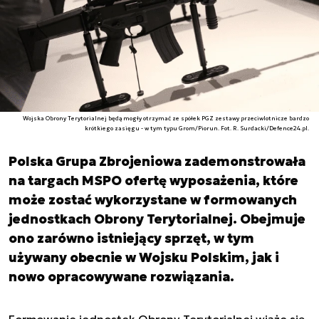
Wojska Obrony Terytorialnej będą mogły otrzymać ze spółek PGZ zestawy przeciwlotnicze bardzo
krótkiego zasięgu - w tym typu Grom/Piorun. Fot. R. Surdacki/Defence24.pl.
Polska Grupa Zbrojeniowa zademonstrowała
na targach MSPO ofertę wyposażenia, które
może zostać wykorzystane w formowanych
jednostkach Obrony Terytorialnej. Obejmuje
ono zarówno istniejący sprzęt, w tym
używany obecnie w Wojsku Polskim, jak i
nowo opracowywane rozwiązania.