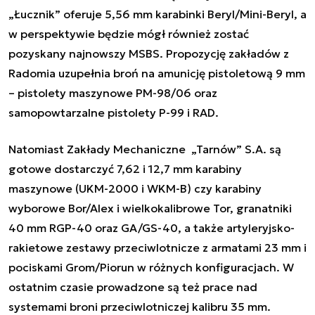
„Łucznik” oferuje 5,56 mm karabinki Beryl/Mini-Beryl, a
w perspektywie będzie mógł również zostać
pozyskany najnowszy MSBS. Propozycję zakładów z
Radomia uzupełnia broń na amunicję pistoletową 9 mm
– pistolety maszynowe PM-98/06 oraz
samopowtarzalne pistolety P-99 i RAD.
Natomiast Zakłady Mechaniczne „Tarnów” S.A. są
gotowe dostarczyć 7,62 i 12,7 mm karabiny
maszynowe (UKM-2000 i WKM-B) czy karabiny
wyborowe Bor/Alex i wielkokalibrowe Tor, granatniki
40 mm RGP-40 oraz GA/GS-40, a także artyleryjsko-
rakietowe zestawy przeciwlotnicze z armatami 23 mm i
pociskami Grom/Piorun w różnych konfiguracjach. W
ostatnim czasie prowadzone są też prace nad
systemami broni przeciwlotniczej kalibru 35 mm.