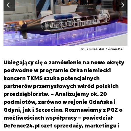
Następny slajd
Poprzedni slajd
fot. Paweł K. Malicki / Defence24.pl
Ubiegający się o zamówienie na nowe okręty
podwodne w programie Orka niemiecki
koncern TKMS szuka potencjalnych
partnerów przemysłowych wśród polskich
przedsiębiorstw. – Analizujemy ok. 20
podmiotów, zarówno w rejonie Gdańska i
Gdyni, jak i Szczecina. Rozmawiamy z PGZ o
możliwościach współpracy – powiedział
Defence24.pl szef sprzedaży, marketingu i