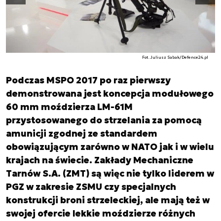
Poprzedni slajd
Fot. Juliusz Sabak/Defence24.pl
Podczas MSPO 2017 po raz pierwszy
demonstrowana jest koncepcja modułowego
60 mm moździerza LM-61M
przystosowanego do strzelania za pomocą
amunicji zgodnej ze standardem
obowiązującym zarówno w NATO jak i w wielu
krajach na świecie. Zakłady Mechaniczne
Tarnów S.A. (ZMT) są więc nie tylko liderem w
PGZ w zakresie ZSMU czy specjalnych
konstrukcji broni strzeleckiej, ale mają też w
swojej ofercie lekkie moździerze różnych