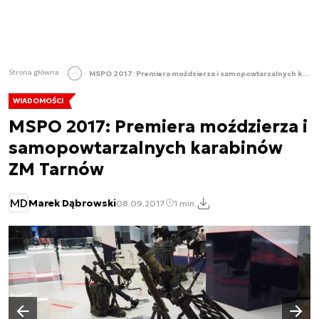
Strona główna
MSPO 2017: Premiera moździerza i samopowtarzalnych karabinów ZM Tarnów
WIADOMOŚCI
MSPO 2017: Premiera moździerza i
samopowtarzalnych karabinów
ZM Tarnów
MD
Marek Dąbrowski
08.09.2017
1 min.
Następny slajd