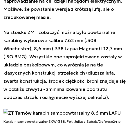
naprowadzanie na cel dzięki napędom elektrycznym.
Możliwe, że powstanie wersja z krótszą lufą, ale o
zredukowanej masie.
Na stoisku ZMT zobaczyć można było powtarzalne
karabiny wyborowe kalibru 7,62 mm (.308
Winchester), 8,6 mm (.338 Lapua Magnum) i 12,7 mm
(.5O BMG). Wszystkie one zaprojektowane zostały w
układzie bezkolbowym, co wyróżnia je na tle
klasycznych konstrukcji strzeleckich (dłuższa lufa,
zwarta konstrukcja, środek ciężkości broni znajduje się
w pobliżu chwytu - zminimalizowanie podrzutu
podczas strzału i osiągniecie wyższej celności).
Karabin samopowtarzalny SKW-338. Fot. Juliusz Sabak/Defence24.pl