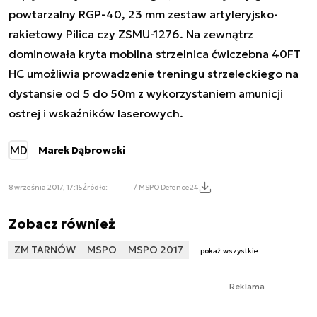
powtarzalny RGP-40, 23 mm zestaw artyleryjsko-
rakietowy
Pilica
czy ZSMU-1276. Na zewnątrz
dominowała kryta mobilna strzelnica ćwiczebna 40FT
HC umożliwia prowadzenie treningu strzeleckiego na
dystansie od 5 do 50m z wykorzystaniem amunicji
ostrej i wskaźników laserowych.
MD
Marek Dąbrowski
8 września 2017, 17:15
Źródło:
/ MSPO Defence24
Zobacz również
ZM TARNÓW
MSPO
MSPO 2017
pokaż wszystkie
Reklama